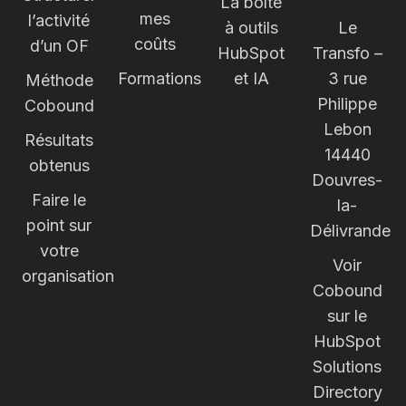
La boîte
mes
l’activité
à outils
Le
coûts
d’un OF
HubSpot
Transfo –
Formations
et IA
3 rue
Méthode
Philippe
Cobound
Lebon
Résultats
14440
obtenus
Douvres-
Faire le
la-
point sur
Délivrande
votre
Voir
organisation
Cobound
sur le
HubSpot
Solutions
Directory