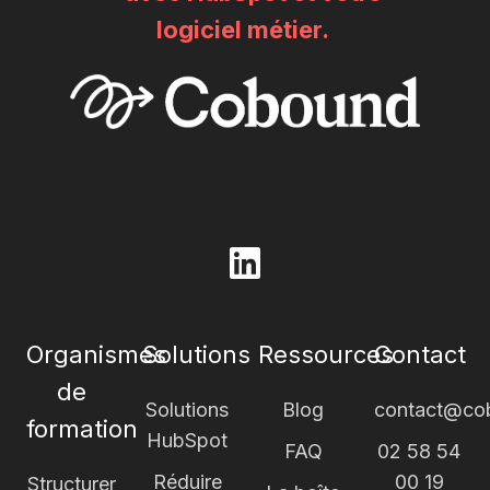
logiciel métier.
Browse
our
GitHub
Organismes
Solutions
Ressources
Contact
projects
de
Solutions
Blog
contact@cob
formation
HubSpot
FAQ
02 58 54
Réduire
00 19
Structurer