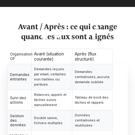
Avant / Après : ce qui change
quand les flux sont alignés
Avant (situation
Après (flux
Organisation
OF
courante)
structuré)
Demandes reçues
Demandes
par email, certaines
Demandes
centralisées, aucune
entrantes
non traitées ou
demande oubliée
perdues
Relances, appels et
Tableau de bord des
Suivi des
tâches suivis
actions
tâches et rappels
manuellement
Données
Gestion
Double saisie,
des
centralisées et
fichiers multiples
données
réutilisées